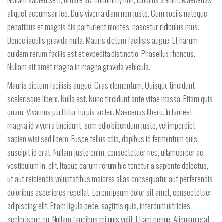
aliquet accumsan leo. Duis viverra diam non justo. Cum sociis natoque
penatibus et magnis dis parturient montes, nascetur ridiculus mus.
Donec iaculis gravida nulla. Mauris dictum facilisis augue. Et harum
quidem rerum facilis est et expedita distinctio. Phasellus rhoncus.
Nullam sit amet magna in magna gravida vehicula.
Mauris dictum facilisis augue. Cras elementum. Quisque tincidunt
scelerisque libero. Nulla est. Nunc tincidunt ante vitae massa. Etiam quis
quam. Vivamus porttitor turpis ac leo. Maecenas libero. In laoreet,
magna id viverra tincidunt, sem odio bibendum justo, vel imperdiet
sapien wisi sed libero. Fusce tellus odio, dapibus id fermentum quis,
suscipit id erat. Nullam justo enim, consectetuer nec, ullamcorper ac,
vestibulum in, elit. Itaque earum rerum hic tenetur a sapiente delectus,
ut aut reiciendis voluptatibus maiores alias consequatur aut perferendis
doloribus asperiores repellat. Lorem ipsum dolor sit amet, consectetuer
adipiscing elit. Etiam ligula pede, sagittis quis, interdum ultricies,
scelerisque eu. Nullam faucibus mi quis velit. Etiam neque. Aliquam erat