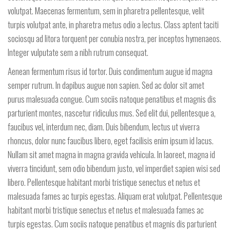
volutpat. Maecenas fermentum, sem in pharetra pellentesque, velit
turpis volutpat ante, in pharetra metus odio a lectus. Class aptent taciti
sociosqu ad litora torquent per conubia nostra, per inceptos hymenaeos.
Integer vulputate sem a nibh rutrum consequat.
Aenean fermentum risus id tortor. Duis condimentum augue id magna
semper rutrum. In dapibus augue non sapien. Sed ac dolor sit amet
purus malesuada congue. Cum sociis natoque penatibus et magnis dis
parturient montes, nascetur ridiculus mus. Sed elit dui, pellentesque a,
faucibus vel, interdum nec, diam. Duis bibendum, lectus ut viverra
rhoncus, dolor nunc faucibus libero, eget facilisis enim ipsum id lacus.
Nullam sit amet magna in magna gravida vehicula. In laoreet, magna id
viverra tincidunt, sem odio bibendum justo, vel imperdiet sapien wisi sed
libero. Pellentesque habitant morbi tristique senectus et netus et
malesuada fames ac turpis egestas. Aliquam erat volutpat. Pellentesque
habitant morbi tristique senectus et netus et malesuada fames ac
turpis egestas. Cum sociis natoque penatibus et magnis dis parturient