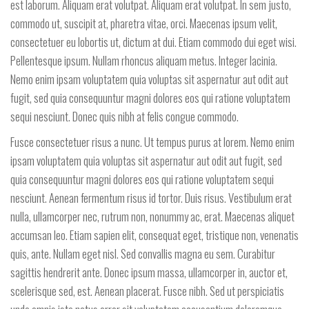
est laborum. Aliquam erat volutpat. Aliquam erat volutpat. In sem justo,
commodo ut, suscipit at, pharetra vitae, orci. Maecenas ipsum velit,
consectetuer eu lobortis ut, dictum at dui. Etiam commodo dui eget wisi.
Pellentesque ipsum. Nullam rhoncus aliquam metus. Integer lacinia.
Nemo enim ipsam voluptatem quia voluptas sit aspernatur aut odit aut
fugit, sed quia consequuntur magni dolores eos qui ratione voluptatem
sequi nesciunt. Donec quis nibh at felis congue commodo.
Fusce consectetuer risus a nunc. Ut tempus purus at lorem. Nemo enim
ipsam voluptatem quia voluptas sit aspernatur aut odit aut fugit, sed
quia consequuntur magni dolores eos qui ratione voluptatem sequi
nesciunt. Aenean fermentum risus id tortor. Duis risus. Vestibulum erat
nulla, ullamcorper nec, rutrum non, nonummy ac, erat. Maecenas aliquet
accumsan leo. Etiam sapien elit, consequat eget, tristique non, venenatis
quis, ante. Nullam eget nisl. Sed convallis magna eu sem. Curabitur
sagittis hendrerit ante. Donec ipsum massa, ullamcorper in, auctor et,
scelerisque sed, est. Aenean placerat. Fusce nibh. Sed ut perspiciatis