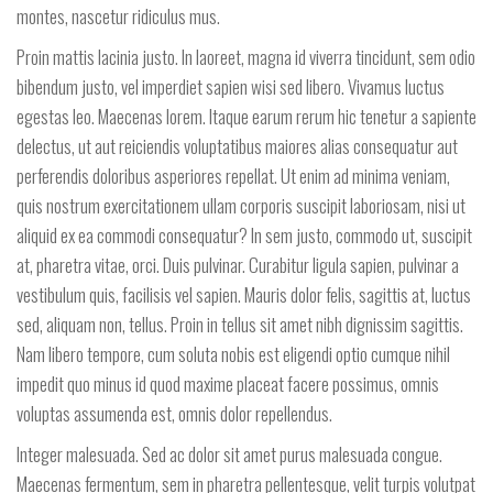
montes, nascetur ridiculus mus.
Proin mattis lacinia justo. In laoreet, magna id viverra tincidunt, sem odio
bibendum justo, vel imperdiet sapien wisi sed libero. Vivamus luctus
egestas leo. Maecenas lorem. Itaque earum rerum hic tenetur a sapiente
delectus, ut aut reiciendis voluptatibus maiores alias consequatur aut
perferendis doloribus asperiores repellat. Ut enim ad minima veniam,
quis nostrum exercitationem ullam corporis suscipit laboriosam, nisi ut
aliquid ex ea commodi consequatur? In sem justo, commodo ut, suscipit
at, pharetra vitae, orci. Duis pulvinar. Curabitur ligula sapien, pulvinar a
vestibulum quis, facilisis vel sapien. Mauris dolor felis, sagittis at, luctus
sed, aliquam non, tellus. Proin in tellus sit amet nibh dignissim sagittis.
Nam libero tempore, cum soluta nobis est eligendi optio cumque nihil
impedit quo minus id quod maxime placeat facere possimus, omnis
voluptas assumenda est, omnis dolor repellendus.
Integer malesuada. Sed ac dolor sit amet purus malesuada congue.
Maecenas fermentum, sem in pharetra pellentesque, velit turpis volutpat