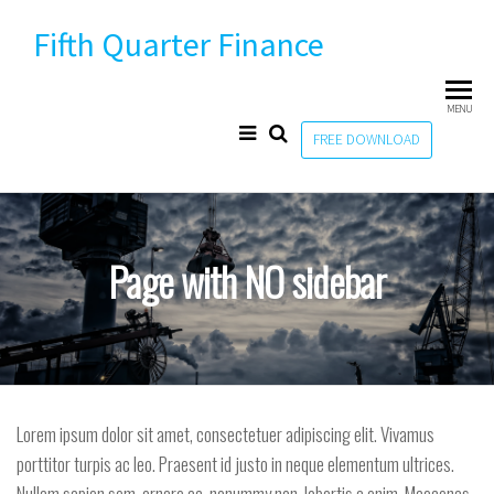
Skip
Fifth Quarter Finance
to
the
content
MENU
FREE DOWNLOAD
Page with NO sidebar
Lorem ipsum dolor sit amet, consectetuer adipiscing elit. Vivamus
porttitor turpis ac leo. Praesent id justo in neque elementum ultrices.
Nullam sapien sem, ornare ac, nonummy non, lobortis a enim. Maecenas