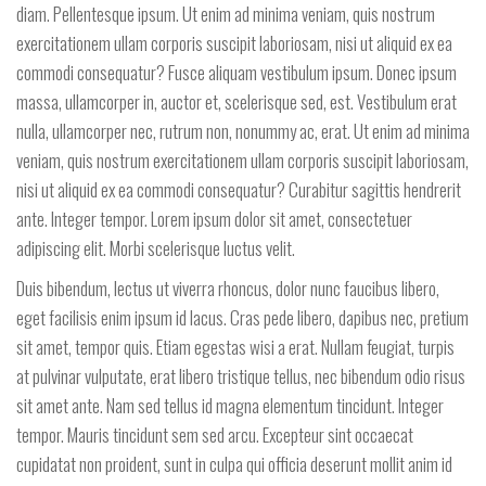
diam. Pellentesque ipsum. Ut enim ad minima veniam, quis nostrum
exercitationem ullam corporis suscipit laboriosam, nisi ut aliquid ex ea
commodi consequatur? Fusce aliquam vestibulum ipsum. Donec ipsum
massa, ullamcorper in, auctor et, scelerisque sed, est. Vestibulum erat
nulla, ullamcorper nec, rutrum non, nonummy ac, erat. Ut enim ad minima
veniam, quis nostrum exercitationem ullam corporis suscipit laboriosam,
nisi ut aliquid ex ea commodi consequatur? Curabitur sagittis hendrerit
ante. Integer tempor. Lorem ipsum dolor sit amet, consectetuer
adipiscing elit. Morbi scelerisque luctus velit.
Duis bibendum, lectus ut viverra rhoncus, dolor nunc faucibus libero,
eget facilisis enim ipsum id lacus. Cras pede libero, dapibus nec, pretium
sit amet, tempor quis. Etiam egestas wisi a erat. Nullam feugiat, turpis
at pulvinar vulputate, erat libero tristique tellus, nec bibendum odio risus
sit amet ante. Nam sed tellus id magna elementum tincidunt. Integer
tempor. Mauris tincidunt sem sed arcu. Excepteur sint occaecat
cupidatat non proident, sunt in culpa qui officia deserunt mollit anim id