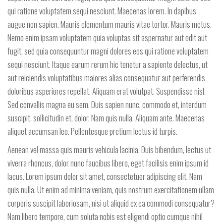
qui ratione voluptatem sequi nesciunt. Maecenas lorem. In dapibus
augue non sapien. Mauris elementum mauris vitae tortor. Mauris metus.
Nemo enim ipsam voluptatem quia voluptas sit aspernatur aut odit aut
fugit, sed quia consequuntur magni dolores eos qui ratione voluptatem
sequi nesciunt. Itaque earum rerum hic tenetur a sapiente delectus, ut
aut reiciendis voluptatibus maiores alias consequatur aut perferendis
doloribus asperiores repellat. Aliquam erat volutpat. Suspendisse nisl.
Sed convallis magna eu sem. Duis sapien nunc, commodo et, interdum
suscipit, sollicitudin et, dolor. Nam quis nulla. Aliquam ante. Maecenas
aliquet accumsan leo. Pellentesque pretium lectus id turpis.
Aenean vel massa quis mauris vehicula lacinia. Duis bibendum, lectus ut
viverra rhoncus, dolor nunc faucibus libero, eget facilisis enim ipsum id
lacus. Lorem ipsum dolor sit amet, consectetuer adipiscing elit. Nam
quis nulla. Ut enim ad minima veniam, quis nostrum exercitationem ullam
corporis suscipit laboriosam, nisi ut aliquid ex ea commodi consequatur?
Nam libero tempore, cum soluta nobis est eligendi optio cumque nihil