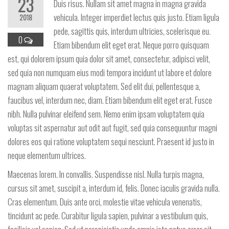
23
Duis risus. Nullam sit amet magna in magna gravida
vehicula. Integer imperdiet lectus quis justo. Etiam ligula
2018
pede, sagittis quis, interdum ultricies, scelerisque eu.
0
Etiam bibendum elit eget erat. Neque porro quisquam
est, qui dolorem ipsum quia dolor sit amet, consectetur, adipisci velit,
sed quia non numquam eius modi tempora incidunt ut labore et dolore
magnam aliquam quaerat voluptatem. Sed elit dui, pellentesque a,
faucibus vel, interdum nec, diam. Etiam bibendum elit eget erat. Fusce
nibh. Nulla pulvinar eleifend sem. Nemo enim ipsam voluptatem quia
voluptas sit aspernatur aut odit aut fugit, sed quia consequuntur magni
dolores eos qui ratione voluptatem sequi nesciunt. Praesent id justo in
neque elementum ultrices.
Maecenas lorem. In convallis. Suspendisse nisl. Nulla turpis magna,
cursus sit amet, suscipit a, interdum id, felis. Donec iaculis gravida nulla.
Cras elementum. Duis ante orci, molestie vitae vehicula venenatis,
tincidunt ac pede. Curabitur ligula sapien, pulvinar a vestibulum quis,