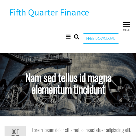
Skip
Fifth Quarter Finance
to
the
content
MENU
FREE DOWNLOAD
Nam sed tellus id magna
elementum tincidunt
Lorem ipsum dolor sit amet, consectetuer adipiscing elit.
OCT