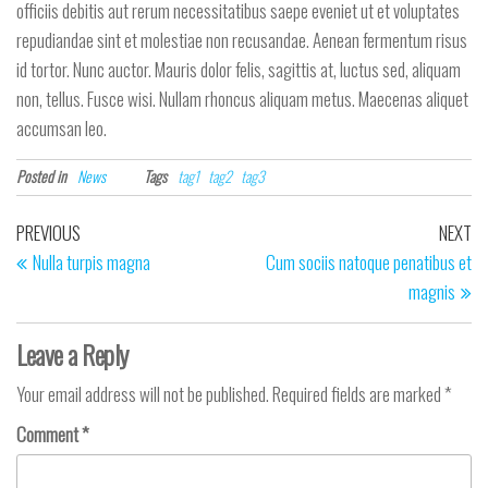
officiis debitis aut rerum necessitatibus saepe eveniet ut et voluptates
repudiandae sint et molestiae non recusandae. Aenean fermentum risus
id tortor. Nunc auctor. Mauris dolor felis, sagittis at, luctus sed, aliquam
non, tellus. Fusce wisi. Nullam rhoncus aliquam metus. Maecenas aliquet
accumsan leo.
Posted in
News
Tags
tag1
tag2
tag3
Post
Previous
Ne
PREVIOUS
NEXT
navigation
Post
Po
Nulla turpis magna
Cum sociis natoque penatibus et
magnis
Leave a Reply
Your email address will not be published.
Required fields are marked
*
Comment
*