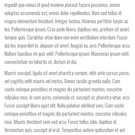
impedit quo minus id quod maxime placeat facere possimus, omnis
voluptas assumenda est, omnis dolor repellendus. Nam sed tellus id
magna elementum tincidunt. Integer lacinia. Vivamus porttitor turpis ac
leo. Pellentesque ipsum. Cras pede libero, dapibus nec, pretium sit amet,
tempor quis. Curabitur vitae diam non enim vestibulum interdum. Fusce
dui leo, imperdiet in, aliquam sit amet, feugiat eu, orci. Pellentesque arcu.
Nullam faucibus mi quis velit. Pellentesque ipsum. Maecenas ipsum velit,
consectetuer eu lobortis ut, dictum at dui.
Mauris suscipit, ligula sit amet pharetra semper, nibh ante cursus purus,
vel sagittis velit mauris vel metus. Donec iaculis gravida nulla. Cum
sociis natoque penatibus et magnis dis parturient montes, nascetur
ridiculus mus. In sem justo, commodo ut, suscipit at, pharetra vitae, orci.
Fusce suscipit libero eget elit. Nulla pulvinar eleifend sem. Cum sociis
natoque penatibus et magnis dis parturient montes, nascetur ridiculus
mus. Mauris tincidunt sem sed arcu. Fusce tellus odio, dapibus id
fermentum quis, suscipit id erat. Temporibus autem quibusdam et aut