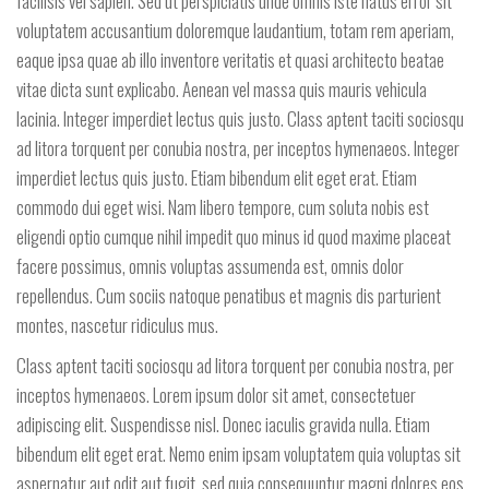
facilisis vel sapien. Sed ut perspiciatis unde omnis iste natus error sit
voluptatem accusantium doloremque laudantium, totam rem aperiam,
eaque ipsa quae ab illo inventore veritatis et quasi architecto beatae
vitae dicta sunt explicabo. Aenean vel massa quis mauris vehicula
lacinia. Integer imperdiet lectus quis justo. Class aptent taciti sociosqu
ad litora torquent per conubia nostra, per inceptos hymenaeos. Integer
imperdiet lectus quis justo. Etiam bibendum elit eget erat. Etiam
commodo dui eget wisi. Nam libero tempore, cum soluta nobis est
eligendi optio cumque nihil impedit quo minus id quod maxime placeat
facere possimus, omnis voluptas assumenda est, omnis dolor
repellendus. Cum sociis natoque penatibus et magnis dis parturient
montes, nascetur ridiculus mus.
Class aptent taciti sociosqu ad litora torquent per conubia nostra, per
inceptos hymenaeos. Lorem ipsum dolor sit amet, consectetuer
adipiscing elit. Suspendisse nisl. Donec iaculis gravida nulla. Etiam
bibendum elit eget erat. Nemo enim ipsam voluptatem quia voluptas sit
aspernatur aut odit aut fugit, sed quia consequuntur magni dolores eos