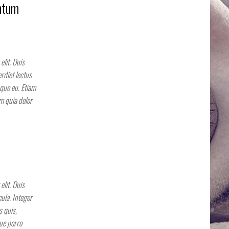
ntum
elit. Duis
rdiet lectus
sque eu. Etiam
m quia dolor
elit. Duis
ula. Integer
s quis,
que porro